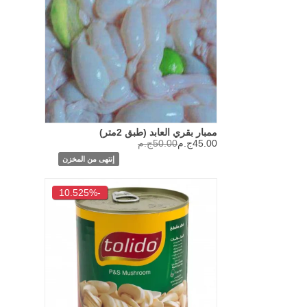
ممبار بقري العابد (طبق 2متر)
45.00ج.م
50.00ج.م
إنتهى من المخزن
-10.525%