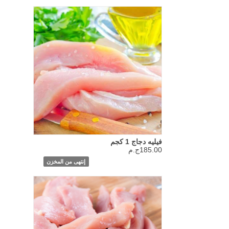
فيليه دجاج 1 كجم
185.00ج.م
إنتهى من المخزن