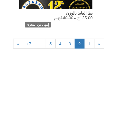
بط العابد بالوزن
125.00ج.م
140.00ج.م
إنتهى من المخزن
»
17
...
5
4
3
2
1
«