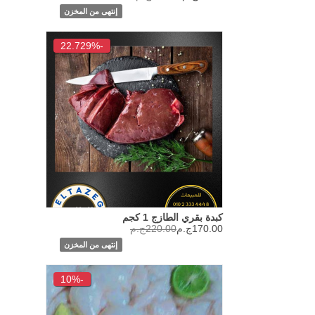
إنتهى من المخزن
-22.729%
كبدة بقري الطازج 1 كجم
170.00ج.م
220.00ج.م
إنتهى من المخزن
-10%