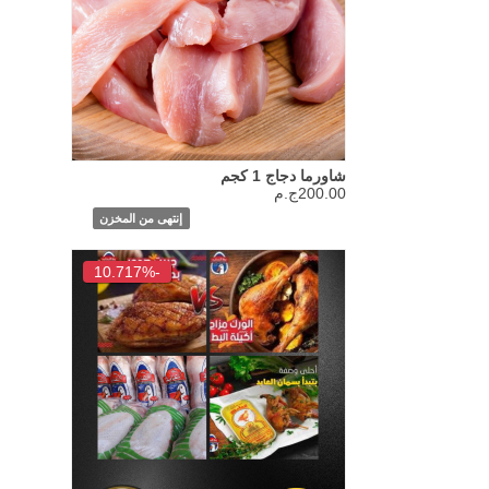
شاورما دجاج 1 كجم
200.00ج.م
إنتهى من المخزن
-10.717%