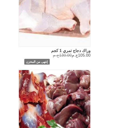
وراك دجاج تمري 1 كجم
105.00ج.م
130.00ج.م
إنتهى من المخزن