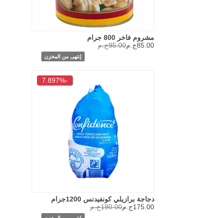
مشروم فاخر 800 جرام
85.00ج.م
95.00ج.م
إنتهى من المخزن
-7.897%
دجاجة برازيلي كونفيدنس 1200جرام
175.00ج.م
190.00ج.م
إنتهى من المخزن