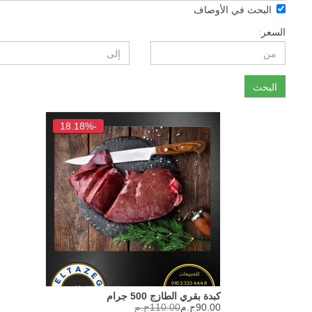
حث في الأوصاف
ث
-18.18%
كبدة بقري الطازج 500 جرام
90.00ج.م
110.00ج.م