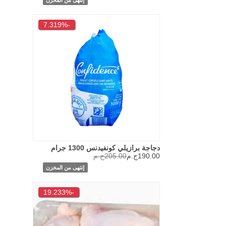
-7.319%
دجاجة برازيلي كونفيدنس 1300 جرام
190.00ج.م
205.00ج.م
إنتهى من المخزن
-19.233%