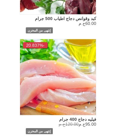
كبد وقوانص دجاج اطياب 500 جرام
60.00ج.م
إنتهى من المخزن
-20.837%
فيليه دجاج 400 جرام
95.00ج.م
120.00ج.م
إنتهى من المخزن