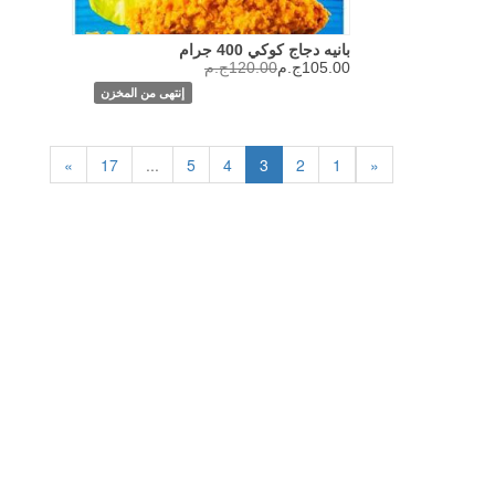
بانيه دجاج كوكي 400 جرام
105.00ج.م
120.00ج.م
إنتهى من المخزن
»
17
...
5
4
3
2
1
«