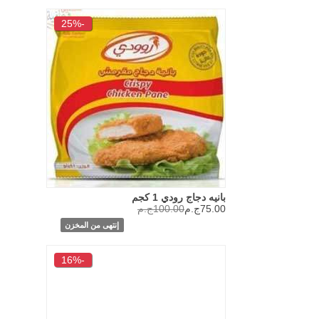
-25%
بانيه دجاج رودي 1 كجم
75.00ج.م
100.00ج.م
إنتهى من المخزن
-16%