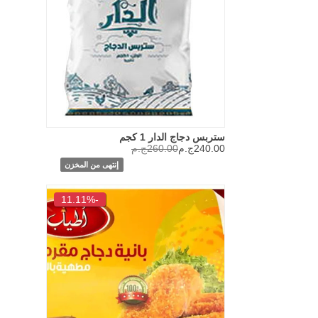
ستربس دجاج الدار 1 كجم
240.00ج.م
260.00ج.م
إنتهى من المخزن
-11.11%