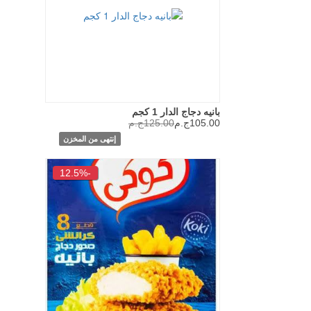
بانيه دجاج الدار 1 كجم
105.00ج.م
125.00ج.م
إنتهى من المخزن
-12.5%