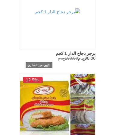
برجر دجاج الدار 1 كجم
90.00ج.م
100.00ج.م
إنتهى من المخزن
-12.5%