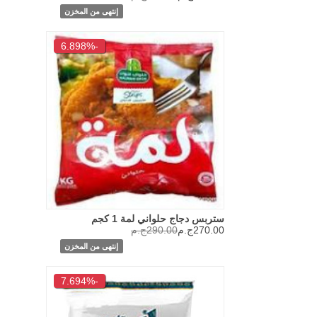
إنتهى من المخزن
-6.898%
ستربس دجاج حلواني لمة 1 كجم
270.00ج.م
290.00ج.م
إنتهى من المخزن
-7.694%