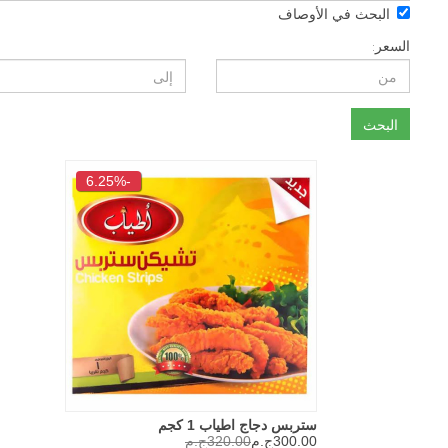
حث في الأوصاف
ث
-6.25%
ستربس دجاج اطياب 1 كجم
300.00ج.م
320.00ج.م