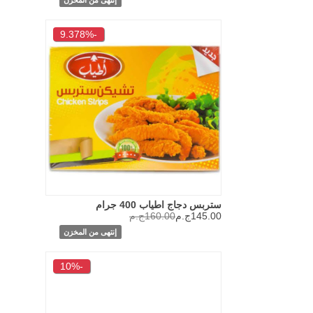
-9.378%
ستربس دجاج اطياب 400 جرام
145.00ج.م
160.00ج.م
إنتهى من المخزن
-10%