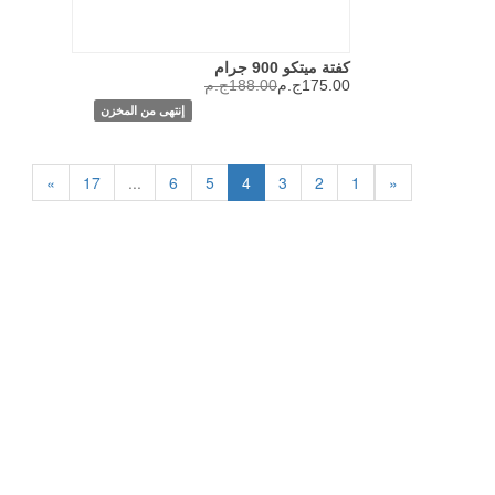
كفتة ميتكو 900 جرام
175.00ج.م
188.00ج.م
إنتهى من المخزن
»
17
...
6
5
4
3
2
1
«