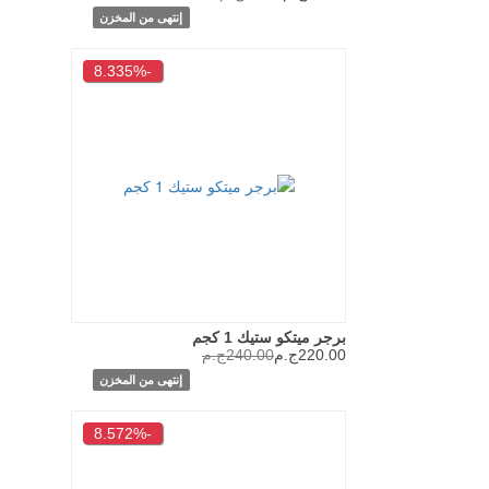
إنتهى من المخزن
-8.335%
برجر ميتكو ستيك 1 كجم
220.00ج.م
240.00ج.م
إنتهى من المخزن
-8.572%