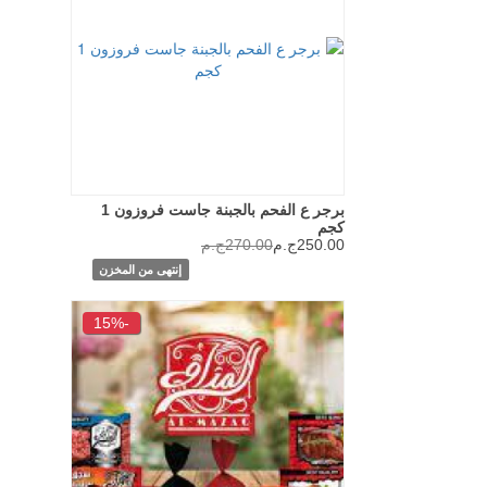
برجر ع الفحم بالجبنة جاست فروزون 1
كجم
250.00ج.م
270.00ج.م
إنتهى من المخزن
-15%