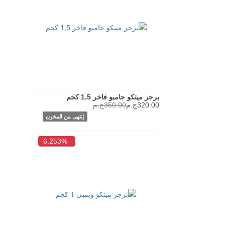
برجر ميتكو جامبو فاخر 1,5 كجم
320.00ج.م
350.00ج.م
إنتهى من المخزن
-6.253%