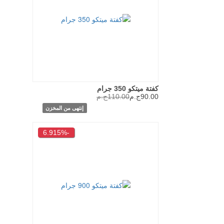
كفتة ميتكو 350 جرام
90.00ج.م
110.00ج.م
إنتهى من المخزن
-6.915%