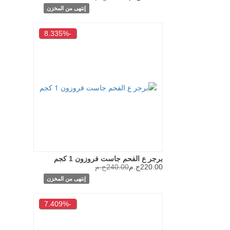
إنتهى من المخزن
-8.335%
برجر ع الفحم جاست فروزون 1 كجم
220.00ج.م
240.00ج.م
إنتهى من المخزن
-7.409%