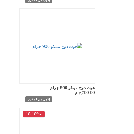
هوت دوج ميتكو 900 جرام
200.00ج.م
إنتهى من المخزن
-18.18%