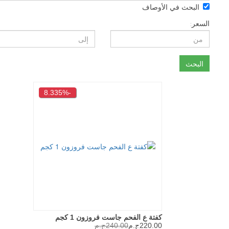
حث في الأوصاف
ث
-8.335%
كفتة ع الفحم جاست فروزون 1 كجم
220.00ج.م
240.00ج.م