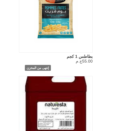
بطاطس 1 كجم
55.00ج.م
إنتهى من المخزن