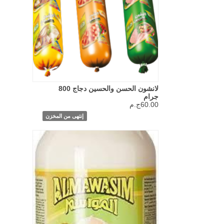
لانشون الحسن والحسين دجاج 800
جرام
60.00ج.م
إنتهى من المخزن