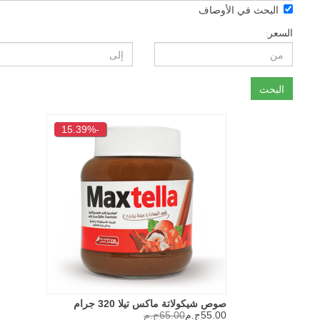
حث في الأوصاف
ث
-15.39%
صوص شيكولاتة ماكس تيلا 320 جرام
55.00ج.م
65.00ج.م