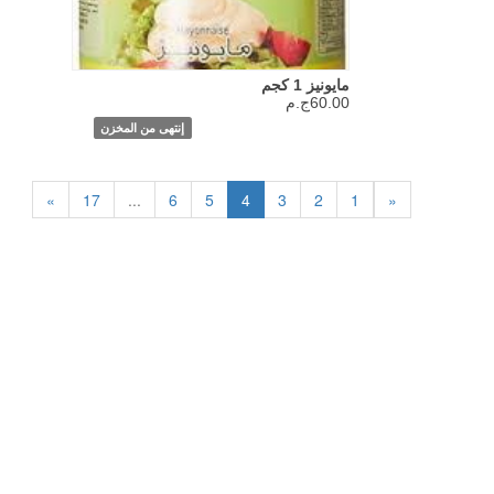
مايونيز 1 كجم
60.00ج.م
إنتهى من المخزن
»
17
...
6
5
4
3
2
1
«