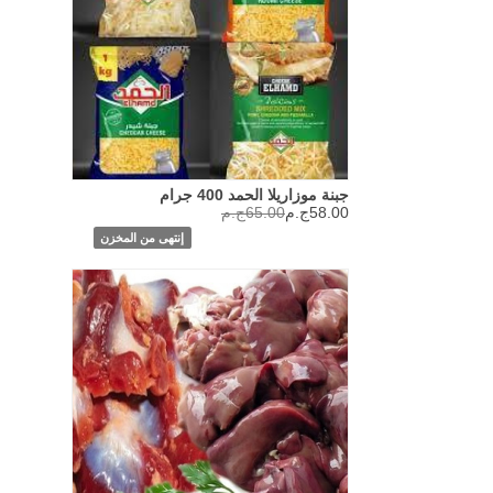
جبنة موزاريلا الحمد 400 جرام
58.00ج.م
65.00ج.م
إنتهى من المخزن