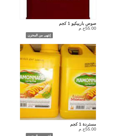
صوص باربيكيو 1 كجم
55.00ج.م
إنتهى من المخزن
مستردة 1 كجم
55.00ج.م
إنتهى من المخزن