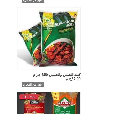
كفتة الحسن والحسين 350 جرام
57.00ج.م
إنتهى من المخزن
-10.77%