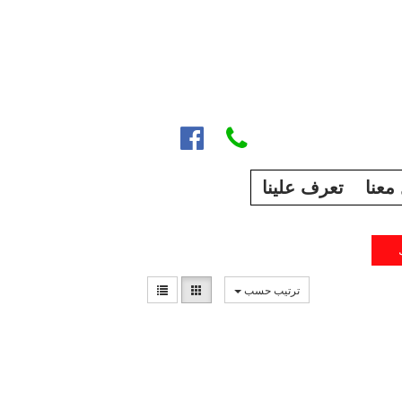


معنا
تعرف علينا
ترتيب حسب