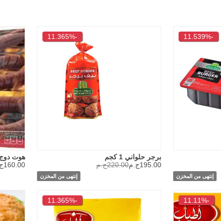
-11.365%
-11.539%
برجر حلواني 1 كجم
هوت دوج المر
195.00ج.م
220.00ج.م
160.00ج.م
إنتهى من المخزن
إنتهى من المخزن
-11.365%
-11.11%