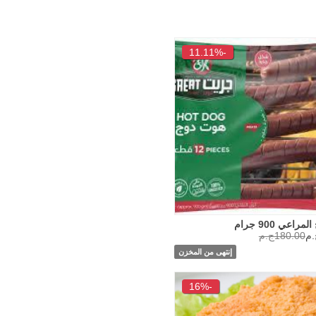
-11.11%
اعي 900 جرام
180.00ج.م
إنتهى من المخزن
-16%