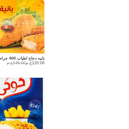
بانيه دجاج اطياب 400 جرام
120.00ج.م
135.00ج.م