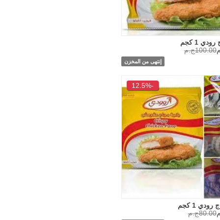
ودي 1 كجم
100.00ج.م
إنتهى من المخزن
-12.5%
ودي 1 كجم
80.00ج.م