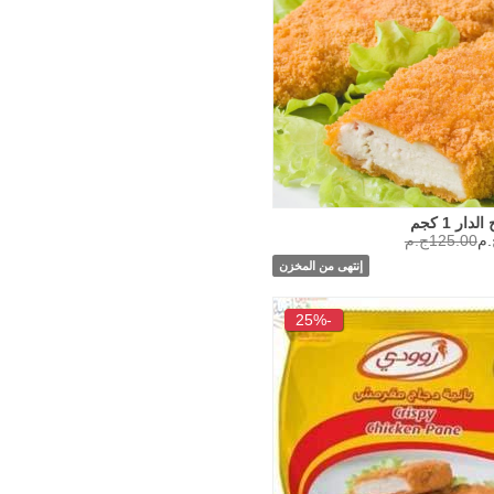
دار 1 كجم
125.00ج.م
إنتهى من المخزن
-25%