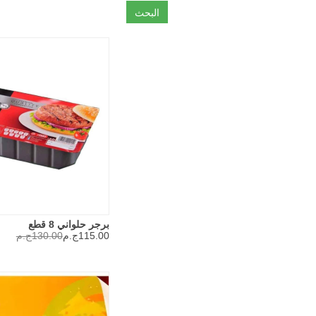
البحث
برجر حلواني 8 قطع
115.00ج.م
130.00ج.م