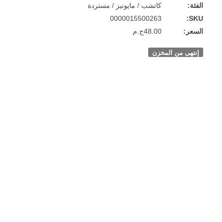
كاتشب / مايونيز / مستردة
0000015500263
48.00ج.م
 من المخزن