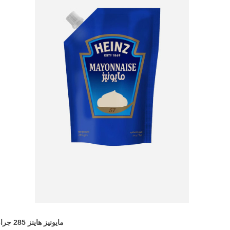
مايونيز هاينز 285 جرام