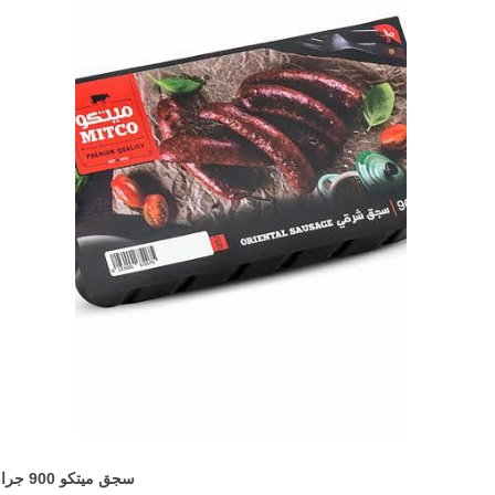
سجق ميتكو 900 جرام