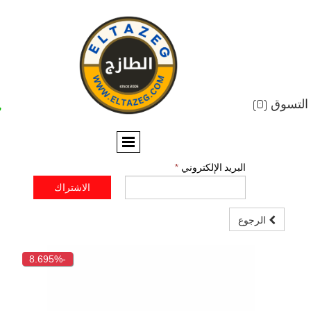


البريد الإلكتروني
*
الاشتراك
رجوع
-8.695%