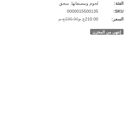
لحوم ومصنعاتها, سجق
0000015500135
210.00ج.م
230.00ج.م
 من المخزن